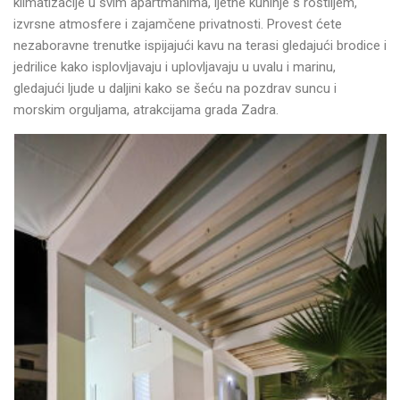
klimatizacije u svim apartmanima, ljetne kuhinje s roštiljem,
izvrsne atmosfere i zajamčene privatnosti. Provest ćete
nezaboravne trenutke ispijajući kavu na terasi gledajući brodice i
jedrilice kako isplovljavaju i uplovljavaju u uvalu i marinu,
gledajući ljude u daljini kako se šeću na pozdrav suncu i
morskim orguljama, atrakcijama grada Zadra.