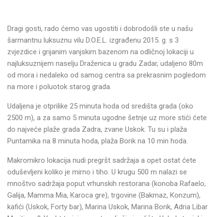
Dragi gosti, rado ćemo vas ugostiti i dobrodošli ste u našu
šarmantnu luksuznu vilu D.O.E.L. izgrađenu 2015. g. s 3
zvjezdice i grijanim vanjskim bazenom na odličnoj lokaciji u
najluksuznijem naselju Draženica u gradu Zadar, udaljeno 80m
od mora i nedaleko od samog centra sa prekrasnim pogledom
na more i poluotok starog grada.
Udaljena je otprilike 25 minuta hoda od središta grada (oko
2500 m), a za samo 5 minuta ugodne šetnje uz more stići ćete
do najveće plaže grada Zadra, zvane Uskok. Tu su i plaža
Puntamika na 8 minuta hoda, plaža Borik na 10 min hoda.
Makromikro lokacija nudi pregršt sadržaja a opet ostat ćete
oduševljeni koliko je mirno i tiho. U krugu 500 m nalazi se
mnoštvo sadržaja poput vrhunskih restorana (konoba Rafaelo,
Galija, Mamma Mia, Karoca gre), trgovine (Bakmaz, Konzum),
kafići (Uskok, Forty bar), Marina Uskok, Marina Borik, Adria Libar