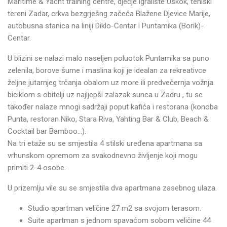
Maritime & Yacht training centre, dječje igralište Uskok, teniski
tereni Zadar, crkva bezgrješng začeća Blažene Djevice Marije,
autobusna stanica na liniji Diklo-Centar i Puntamika (Borik)-
Centar.
U blizini se nalazi malo naseljen poluotok Puntamika sa puno
zelenila, borove šume i maslina koji je idealan za rekreativce
željne jutarnjeg trčanja obalom uz more ili predvečernja vožnja
biciklom s obitelji uz najljepši zalazak sunca u Zadru , tu se
također nalaze mnogi sadržaji poput kafića i restorana (konoba
Punta, restoran Niko, Stara Riva, Yahting Bar & Club, Beach &
Cocktail bar Bamboo…).
Na tri etaže su se smjestila 4 stilski uređena apartmana sa
vrhunskom opremom za svakodnevno življenje koji mogu
primiti 2-4 osobe.
U prizemlju vile su se smjestila dva apartmana zasebnog ulaza.
Studio apartman veličine 27 m2 sa svojom terasom.
Suite apartman s jednom spavaćom sobom veličine 44