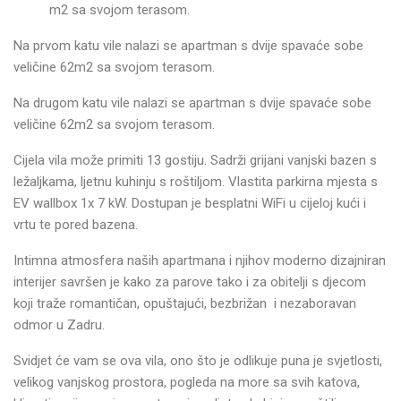
m2 sa svojom terasom.
Na prvom katu vile nalazi se apartman s dvije spavaće sobe
veličine 62m2 sa svojom terasom.
Na drugom katu vile nalazi se apartman s dvije spavaće sobe
veličine 62m2 sa svojom terasom.
Cijela vila može primiti 13 gostiju. Sadrži grijani vanjski bazen s
ležaljkama, ljetnu kuhinju s roštiljom. Vlastita parkirna mjesta s
EV wallbox 1x 7 kW. Dostupan je besplatni WiFi u cijeloj kući i
vrtu te pored bazena.
Intimna atmosfera naših apartmana i njihov moderno dizajniran
interijer savršen je kako za parove tako i za obitelji s djecom
koji traže romantičan, opuštajući, bezbrižan i nezaboravan
odmor u Zadru.
Svidjet će vam se ova vila, ono što je odlikuje puna je svjetlosti,
velikog vanjskog prostora, pogleda na more sa svih katova,