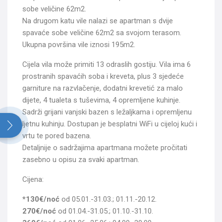
sobe veličine 62m2.
Na drugom katu vile nalazi se apartman s dvije
spavaće sobe veličine 62m2 sa svojom terasom.
Ukupna površina vile iznosi 195m2.
Cijela vila može primiti 13 odraslih gostiju. Vila ima 6
prostranih spavaćih soba i kreveta, plus 3 sjedeće
garniture na razvlačenje, dodatni krevetić za malo
dijete, 4 tualeta s tuševima, 4 opremljene kuhinje.
Sadrži grijani vanjski bazen s ležaljkama i opremljenu
Search
ljetnu kuhinju. Dostupan je besplatni WiFi u cijeloj kući i
for:
vrtu te pored bazena.
Detaljnije o sadržajima apartmana možete pročitati
zasebno u opisu za svaki apartman.
Cijena:
*130
€/noć
od 05.01.-31.03.; 01.11.-20.12.
270
€/noć
od 01.04.-31.05.; 01.10.-31.10.