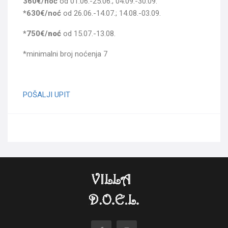
360
€/noć
od 01.06.-25.06.; 04.09.-30.09.
*630
€/noć
od 26.06.-14.07.; 14.08.-03.09.
*750€/
noć
od 15.07.-13.08.
*minimalni broj noćenja 7
POŠALJI UPIT