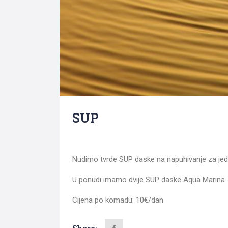
Search
for:
SUP
Nudimo tvrde SUP daske na napuhivanje za jedre
U ponudi imamo dvije SUP daske Aqua Marina. Naj
Cijena po komadu: 10€/dan
Share: