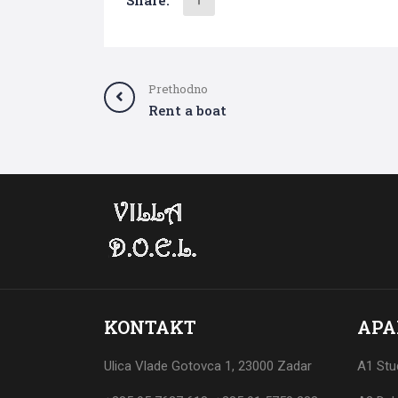
Prethodno
Rent a boat
KONTAKT
APA
Ulica Vlade Gotovca 1, 23000 Zadar
A1 Stu