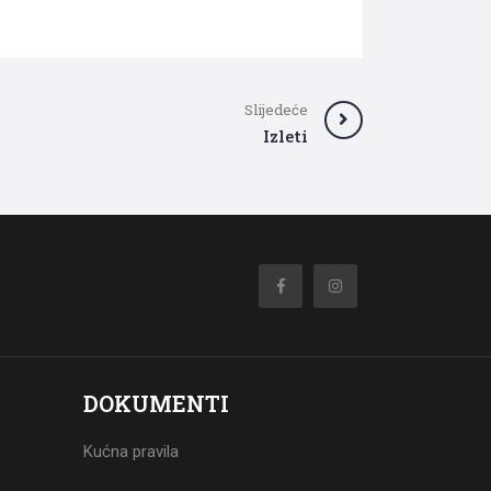
Slijedeće
Izleti
DOKUMENTI
Kućna pravila