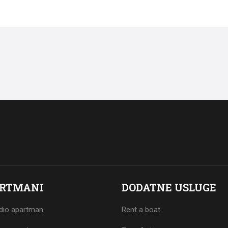
RTMANI
DODATNE USLUGE
dio apartman
Rent a boat