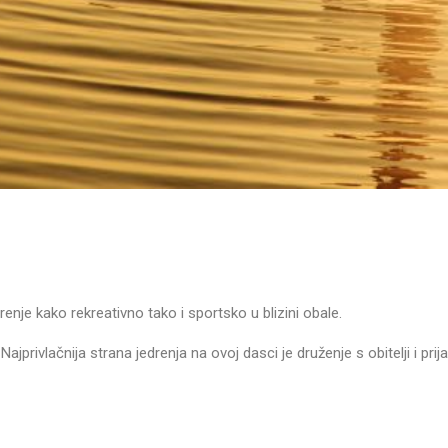
nje kako rekreativno tako i sportsko u blizini obale.
privlačnija strana jedrenja na ovoj dasci je druženje s obitelji i prij