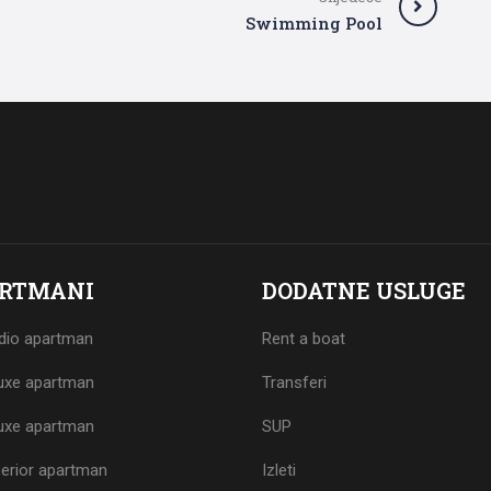
Swimming Pool
RTMANI
DODATNE USLUGE
dio apartman
Rent a boat
uxe apartman
Transferi
uxe apartman
SUP
erior apartman
Izleti