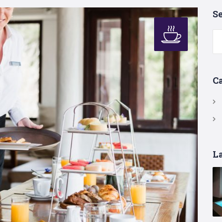
S
Se
for
C
La