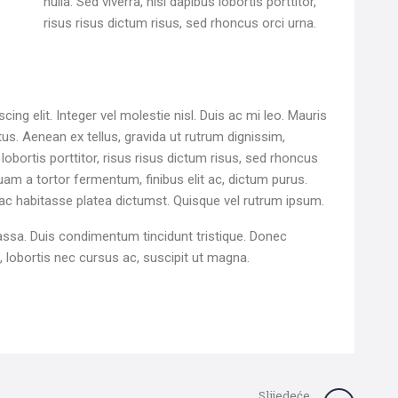
nulla. Sed viverra, nisl dapibus lobortis porttitor,
risus risus dictum risus, sed rhoncus orci urna.
ng elit. Integer vel molestie nisl. Duis ac mi leo. Mauris
us. Aenean ex tellus, gravida ut rutrum dignissim,
 lobortis porttitor, risus risus dictum risus, sed rhoncus
quam a tortor fermentum, finibus elit ac, dictum purus.
ac habitasse platea dictumst. Quisque vel rutrum ipsum.
assa. Duis condimentum tincidunt tristique. Donec
us, lobortis nec cursus ac, suscipit ut magna.
Slijedeće