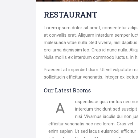
RESTAURANT
Lorem ipsum dolor sit amet, consectetur adipisci
at convallis erat. Aliquam interdum semper luct
malesuada vitae nulla. Sed viverra, nisl dapibus
orci urna dignissim leo. Cras id nunc nulla. Ali
Nulla mollis ex interdum commodo luctus. In h
Praesent at imperdiet diam. Ut vel vulputate m
sollicitudin efficitur venenatis. Integer ex lect
Search
Our Latest Rooms
for:
Auspendisse quis metus nec nunc
interdum tincidunt sed suscipit
nisi. Vivamus iaculis dui non ju
efficitur venenatis nec nec lorem. Cras vel
enim sapien. Ut sed lacus euismod, efficitur