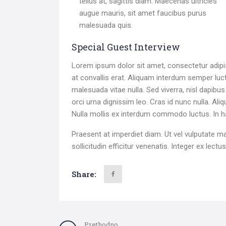
tellus at, sagittis diam. Maecenas ultricies
augue mauris, sit amet faucibus purus
malesuada quis.
Special Guest Interview
Lorem ipsum dolor sit amet, consectetur adipisci
at convallis erat. Aliquam interdum semper luct
malesuada vitae nulla. Sed viverra, nisl dapibus
orci urna dignissim leo. Cras id nunc nulla. Ali
Nulla mollis ex interdum commodo luctus. In h
Praesent at imperdiet diam. Ut vel vulputate m
sollicitudin efficitur venenatis. Integer ex lect
Share:
Prethodno