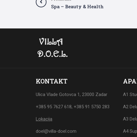
Spa – Beauty & Health
KONTAKT
APA
Ulica Vlade Gotovca 1, 23000 Zadar
A1 Stu
+385 95 7627 618
,
+385 91 5750 283
A2 Del
Lokacija
A3 Del
doel@villa-doel.com
A4 Sup