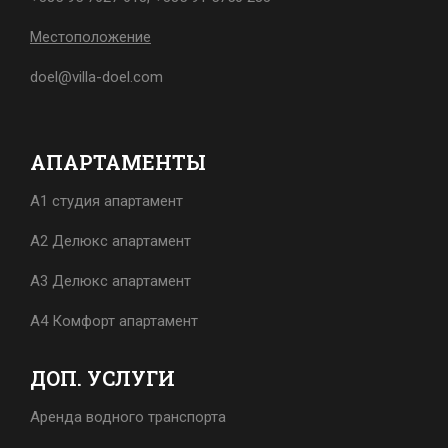
Местоположение
doel@villa-doel.com
AПАРТАМЕНТЫ
A1 cтудия aпартамент
A2 Делюкс aпартамент
A3 Делюкс aпартамент
A4 Комфорт апартамент
ДОП. УСЛУГИ
Аренда водного транспорта